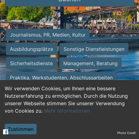
Journalismus, PR, Medien, Kultur
Ausbildungsplätze
Sonstige Dienstleistungen
Sicherheitsdienste
Management, Beratung
Praktika, Werkstudenten, Abschlussarbeiten
Wir verwenden Cookies, um Ihnen eine bessere
Personalwesen
Assistenz, Sekretariat
Nutzererfahrung zu ermöglichen. Durch die Nutzung
unserer Webseite stimmen Sie unserer Verwendung
Hilfskräfte, Aushilfs- und Nebenjobs
von Cookies zu.
Mehr Informationen
Einkauf, Logistik, Materialwirtschaft
Zustimmen
Photo Credit
Weiterbildung, Studium, duale Ausbildung