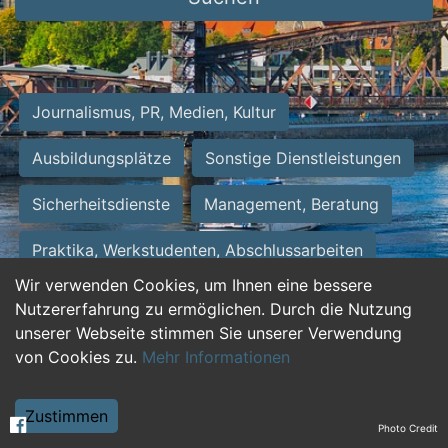
Journalismus, PR, Medien, Kultur
Ausbildungsplätze
Sonstige Dienstleistungen
Sicherheitsdienste
Management, Beratung
Praktika, Werkstudenten, Abschlussarbeiten
Wir verwenden Cookies, um Ihnen eine bessere
Personalwesen
Assistenz, Sekretariat
Nutzererfahrung zu ermöglichen. Durch die Nutzung
unserer Webseite stimmen Sie unserer Verwendung
Hilfskräfte, Aushilfs- und Nebenjobs
von Cookies zu.
Mehr Informationen
Einkauf, Logistik, Materialwirtschaft
Zustimmen
Photo Credit
Weiterbildung, Studium, duale Ausbildung