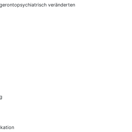
 gerontopsychiatrisch veränderten
ng
ikation