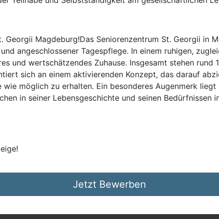
er Teilhabe und Selbstständigkeit am gesellschaftlichen L
. Georgii Magdeburg!Das Seniorenzentrum St. Georgii in 
ge und angeschlossener Tagespflege. In einem ruhigen, zugle
res und wertschätzendes Zuhause. Insgesamt stehen rund 10
tiert sich an einem aktivierenden Konzept, das darauf abzie
 wie möglich zu erhalten. Ein besonderes Augenmerk liegt a
chen in seiner Lebensgeschichte und seinen Bedürfnissen in 
eige!
Jetzt Bewerben