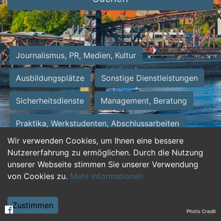
Journalismus, PR, Medien, Kultur
Ausbildungsplätze
Sonstige Dienstleistungen
Sicherheitsdienste
Management, Beratung
Praktika, Werkstudenten, Abschlussarbeiten
Wir verwenden Cookies, um Ihnen eine bessere
Personalwesen
Assistenz, Sekretariat
Nutzererfahrung zu ermöglichen. Durch die Nutzung
unserer Webseite stimmen Sie unserer Verwendung
Hilfskräfte, Aushilfs- und Nebenjobs
von Cookies zu.
Mehr Informationen
Einkauf, Logistik, Materialwirtschaft
Zustimmen
Photo Credit
Weiterbildung, Studium, duale Ausbildung