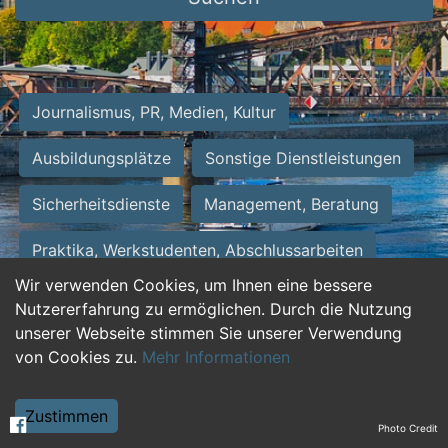
Journalismus, PR, Medien, Kultur
Ausbildungsplätze
Sonstige Dienstleistungen
Sicherheitsdienste
Management, Beratung
Praktika, Werkstudenten, Abschlussarbeiten
Wir verwenden Cookies, um Ihnen eine bessere
Personalwesen
Assistenz, Sekretariat
Nutzererfahrung zu ermöglichen. Durch die Nutzung
unserer Webseite stimmen Sie unserer Verwendung
Hilfskräfte, Aushilfs- und Nebenjobs
von Cookies zu.
Mehr Informationen
Einkauf, Logistik, Materialwirtschaft
Zustimmen
Photo Credit
Weiterbildung, Studium, duale Ausbildung