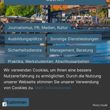
Journalismus, PR, Medien, Kultur
Ausbildungsplätze
Sonstige Dienstleistungen
Sicherheitsdienste
Management, Beratung
Praktika, Werkstudenten, Abschlussarbeiten
Wir verwenden Cookies, um Ihnen eine bessere
Personalwesen
Assistenz, Sekretariat
Nutzererfahrung zu ermöglichen. Durch die Nutzung
unserer Webseite stimmen Sie unserer Verwendung
Hilfskräfte, Aushilfs- und Nebenjobs
von Cookies zu.
Mehr Informationen
Einkauf, Logistik, Materialwirtschaft
Zustimmen
Photo Credit
Weiterbildung, Studium, duale Ausbildung