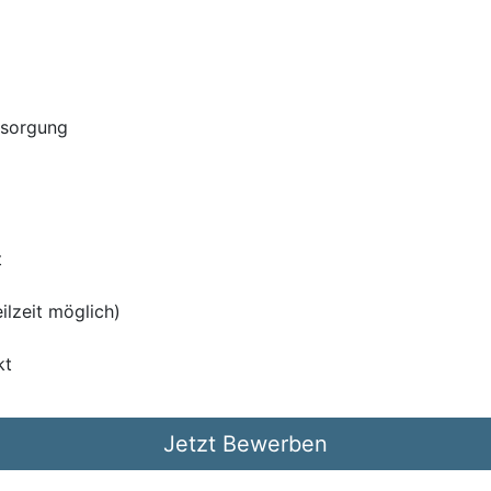
rsorgung
t
eilzeit möglich)
kt
Jetzt Bewerben