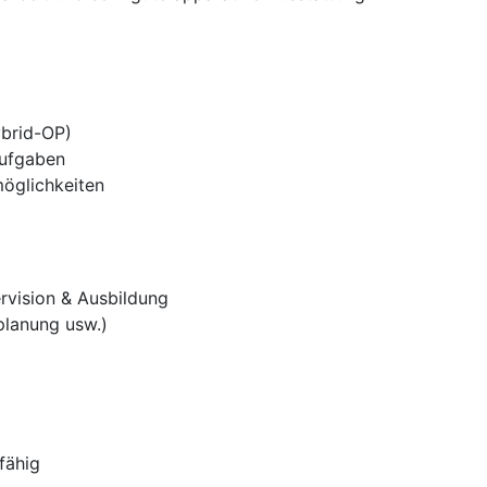
ybrid-OP)
aufgaben
möglichkeiten
rvision & Ausbildung
planung usw.)
fähig