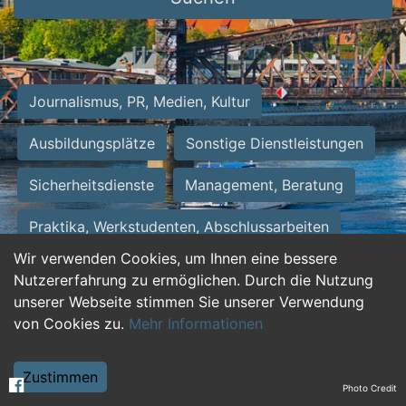
Journalismus, PR, Medien, Kultur
Ausbildungsplätze
Sonstige Dienstleistungen
Sicherheitsdienste
Management, Beratung
Praktika, Werkstudenten, Abschlussarbeiten
Wir verwenden Cookies, um Ihnen eine bessere
Personalwesen
Assistenz, Sekretariat
Nutzererfahrung zu ermöglichen. Durch die Nutzung
unserer Webseite stimmen Sie unserer Verwendung
Hilfskräfte, Aushilfs- und Nebenjobs
von Cookies zu.
Mehr Informationen
Einkauf, Logistik, Materialwirtschaft
Zustimmen
Photo Credit
Weiterbildung, Studium, duale Ausbildung