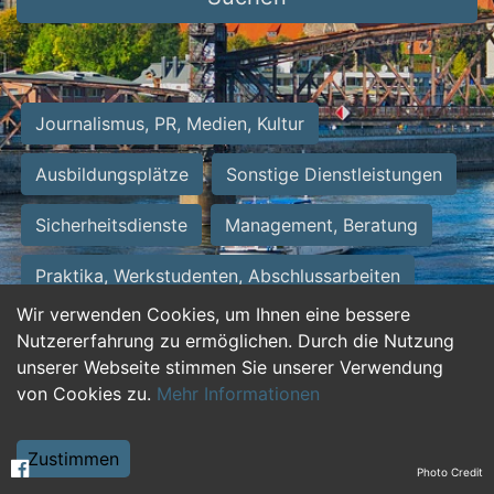
Journalismus, PR, Medien, Kultur
Ausbildungsplätze
Sonstige Dienstleistungen
Sicherheitsdienste
Management, Beratung
Praktika, Werkstudenten, Abschlussarbeiten
Wir verwenden Cookies, um Ihnen eine bessere
Personalwesen
Assistenz, Sekretariat
Nutzererfahrung zu ermöglichen. Durch die Nutzung
unserer Webseite stimmen Sie unserer Verwendung
Hilfskräfte, Aushilfs- und Nebenjobs
von Cookies zu.
Mehr Informationen
Einkauf, Logistik, Materialwirtschaft
Zustimmen
Photo Credit
Weiterbildung, Studium, duale Ausbildung