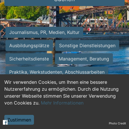
Journalismus, PR, Medien, Kultur
Ausbildungsplätze
Sonstige Dienstleistungen
Sicherheitsdienste
Management, Beratung
Praktika, Werkstudenten, Abschlussarbeiten
Wir verwenden Cookies, um Ihnen eine bessere
Personalwesen
Assistenz, Sekretariat
Nutzererfahrung zu ermöglichen. Durch die Nutzung
unserer Webseite stimmen Sie unserer Verwendung
Hilfskräfte, Aushilfs- und Nebenjobs
von Cookies zu.
Mehr Informationen
Einkauf, Logistik, Materialwirtschaft
Zustimmen
Photo Credit
Weiterbildung, Studium, duale Ausbildung