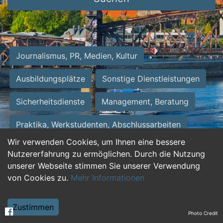
Journalismus, PR, Medien, Kultur
Ausbildungsplätze
Sonstige Dienstleistungen
Sicherheitsdienste
Management, Beratung
Praktika, Werkstudenten, Abschlussarbeiten
Wir verwenden Cookies, um Ihnen eine bessere
Personalwesen
Assistenz, Sekretariat
Nutzererfahrung zu ermöglichen. Durch die Nutzung
unserer Webseite stimmen Sie unserer Verwendung
Hilfskräfte, Aushilfs- und Nebenjobs
von Cookies zu.
Mehr Informationen
Einkauf, Logistik, Materialwirtschaft
Zustimmen
Photo Credit
Weiterbildung, Studium, duale Ausbildung