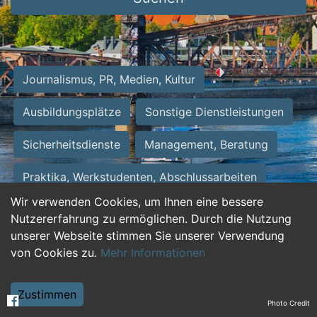
Journalismus, PR, Medien, Kultur
Ausbildungsplätze
Sonstige Dienstleistungen
Sicherheitsdienste
Management, Beratung
Praktika, Werkstudenten, Abschlussarbeiten
Wir verwenden Cookies, um Ihnen eine bessere
Personalwesen
Assistenz, Sekretariat
Nutzererfahrung zu ermöglichen. Durch die Nutzung
unserer Webseite stimmen Sie unserer Verwendung
Hilfskräfte, Aushilfs- und Nebenjobs
von Cookies zu.
Mehr Informationen
Einkauf, Logistik, Materialwirtschaft
Zustimmen
Photo Credit
Weiterbildung, Studium, duale Ausbildung