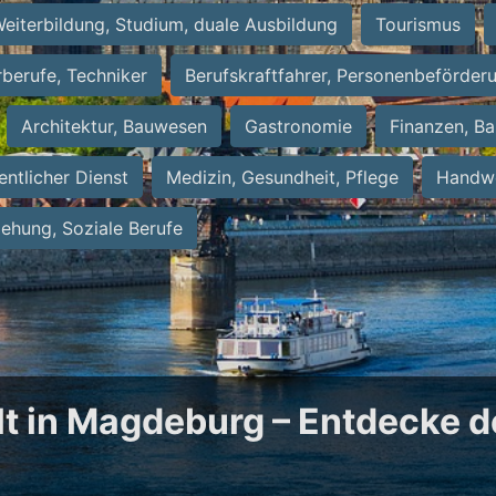
eiterbildung, Studium, duale Ausbildung
Tourismus
rberufe, Techniker
Berufskraftfahrer, Personenbeförder
Architektur, Bauwesen
Gastronomie
Finanzen, Ba
entlicher Dienst
Medizin, Gesundheit, Pflege
Handwe
iehung, Soziale Berufe
t in Magdeburg – Entdecke d