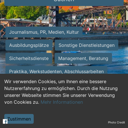
Journalismus, PR, Medien, Kultur
Ausbildungsplätze
Sonstige Dienstleistungen
Sicherheitsdienste
Management, Beratung
Praktika, Werkstudenten, Abschlussarbeiten
Wir verwenden Cookies, um Ihnen eine bessere
Personalwesen
Assistenz, Sekretariat
Nutzererfahrung zu ermöglichen. Durch die Nutzung
unserer Webseite stimmen Sie unserer Verwendung
Hilfskräfte, Aushilfs- und Nebenjobs
von Cookies zu.
Mehr Informationen
Einkauf, Logistik, Materialwirtschaft
Zustimmen
Photo Credit
Weiterbildung, Studium, duale Ausbildung