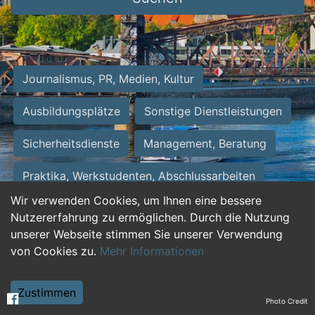
Journalismus, PR, Medien, Kultur
Ausbildungsplätze
Sonstige Dienstleistungen
Sicherheitsdienste
Management, Beratung
Praktika, Werkstudenten, Abschlussarbeiten
Wir verwenden Cookies, um Ihnen eine bessere
Personalwesen
Assistenz, Sekretariat
Nutzererfahrung zu ermöglichen. Durch die Nutzung
unserer Webseite stimmen Sie unserer Verwendung
Hilfskräfte, Aushilfs- und Nebenjobs
von Cookies zu.
Mehr Informationen
Einkauf, Logistik, Materialwirtschaft
Zustimmen
Photo Credit
Weiterbildung, Studium, duale Ausbildung