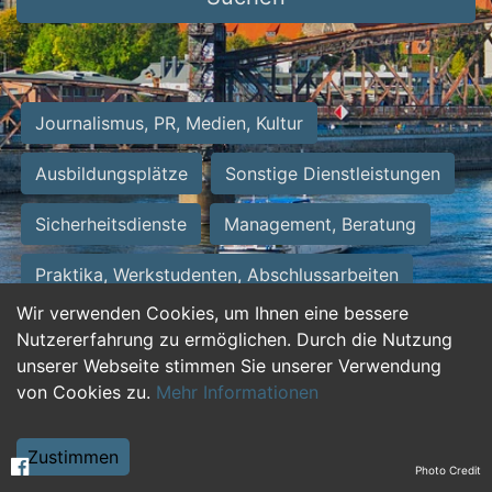
Journalismus, PR, Medien, Kultur
Ausbildungsplätze
Sonstige Dienstleistungen
Sicherheitsdienste
Management, Beratung
Praktika, Werkstudenten, Abschlussarbeiten
Wir verwenden Cookies, um Ihnen eine bessere
Personalwesen
Assistenz, Sekretariat
Nutzererfahrung zu ermöglichen. Durch die Nutzung
unserer Webseite stimmen Sie unserer Verwendung
Hilfskräfte, Aushilfs- und Nebenjobs
von Cookies zu.
Mehr Informationen
Einkauf, Logistik, Materialwirtschaft
Zustimmen
Photo Credit
Weiterbildung, Studium, duale Ausbildung