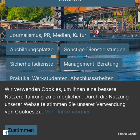
Journalismus, PR, Medien, Kultur
Ausbildungsplätze
Sonstige Dienstleistungen
Sicherheitsdienste
Management, Beratung
Praktika, Werkstudenten, Abschlussarbeiten
Wir verwenden Cookies, um Ihnen eine bessere
Personalwesen
Assistenz, Sekretariat
Nutzererfahrung zu ermöglichen. Durch die Nutzung
unserer Webseite stimmen Sie unserer Verwendung
Hilfskräfte, Aushilfs- und Nebenjobs
von Cookies zu.
Mehr Informationen
Einkauf, Logistik, Materialwirtschaft
Zustimmen
Photo Credit
Weiterbildung, Studium, duale Ausbildung