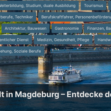
eiterbildung, Studium, duale Ausbildung
Tourismus
rberufe, Techniker
Berufskraftfahrer, Personenbeförder
Architektur, Bauwesen
Gastronomie
Finanzen, Ba
entlicher Dienst
Medizin, Gesundheit, Pflege
Handwe
iehung, Soziale Berufe
t in Magdeburg – Entdecke d