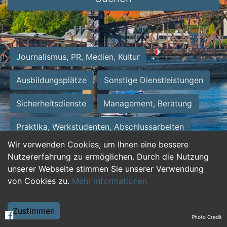
Journalismus, PR, Medien, Kultur
Ausbildungsplätze
Sonstige Dienstleistungen
Sicherheitsdienste
Management, Beratung
Praktika, Werkstudenten, Abschlussarbeiten
Wir verwenden Cookies, um Ihnen eine bessere
Personalwesen
Assistenz, Sekretariat
Nutzererfahrung zu ermöglichen. Durch die Nutzung
unserer Webseite stimmen Sie unserer Verwendung
Hilfskräfte, Aushilfs- und Nebenjobs
von Cookies zu.
Mehr Informationen
Einkauf, Logistik, Materialwirtschaft
Zustimmen
Photo Credit
Weiterbildung, Studium, duale Ausbildung